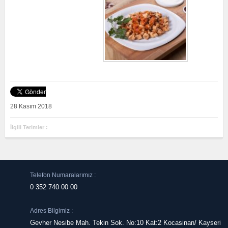
28 Kasım 2018
İlgili Terimler :
Telefon Numaralarımız :
0 352 740 00 00
Adres Bilgimiz :
Gevher Nesibe Mah. Tekin Sok. No:10 Kat:2 Kocasinan/ Kayseri